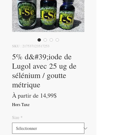
SKU : 217537123517253
5% d&#39;iode de
Lugol avec 25 ug de
sélénium / goutte
métrique
Prix
À partir de
14,99$
promotionnel
Hors Taxe
Size
*