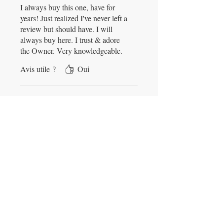
I always buy this one, have for
years! Just realized I've never left a
review but should have. I will
always buy here. I trust & adore
the Owner. Very knowledgeable.
Thank you!
Avis utile ?
Oui
FRANCES
•
25 févr.
Noté 5 sur 5.
Vérifié
The best
This is the only iodine I buy. I like
the premeasured selenium mixed
in. Been buying this for 8 years. I
want to try the DMSO next!
Avis utile ?
Oui