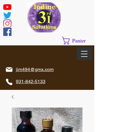
Panier
jim494@gmx.com
931-842-5133