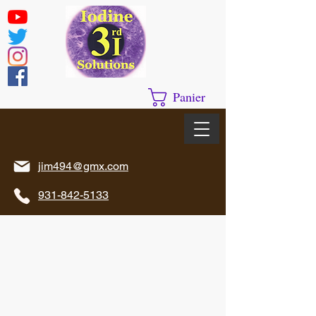
Panier
jim494@gmx.com
931-842-5133