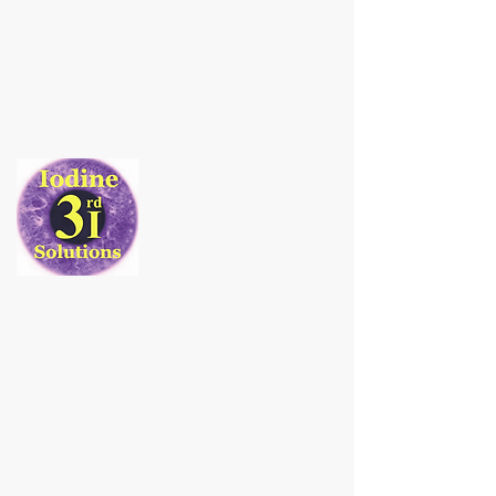
Contact Info
jim494@gmx.com
931-842-5133