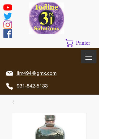
Panier
jim494@gmx.com
931-842-5133