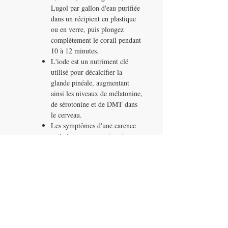
Lugol par gallon d'eau purifiée
dans un récipient en plastique
ou en verre, puis plongez
complètement le corail pendant
10 à 12 minutes.
L'iode est un nutriment clé
utilisé pour décalcifier la
glande pinéale, augmentant
ainsi les niveaux de mélatonine,
de sérotonine et de DMT dans
le cerveau.
Les symptômes d'une carence
en iode comprennent, entre
autres, la fatigue, les mains et
les pieds froids, le brouillard
cérébral, les fibromes
mammaires, le reflux gastrique,
le syndrome des ovaires
polykystiques, les prostituées et
la dépression.
Pour la protection contre les