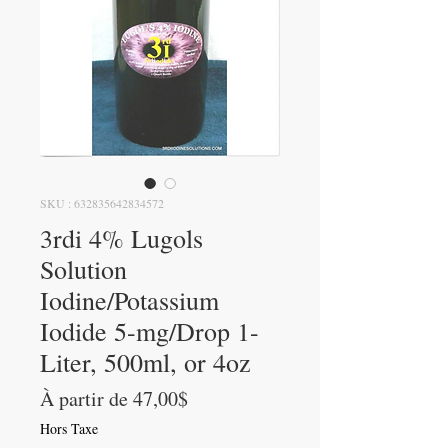
SKU : 632835642834572
3rdi 4% Lugols
Solution
Iodine/Potassium
Iodide 5-mg/Drop 1-
Liter, 500ml, or 4oz
Prix
À partir de
47,00$
promotionnel
Hors Taxe